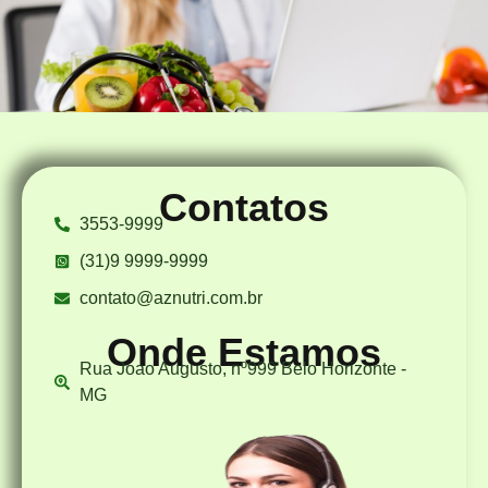
Contatos
3553-9999
(31)9 9999-9999
contato@aznutri.com.br
Onde Estamos
Rua Joao Augusto, nº999 Belo Horizonte -
MG